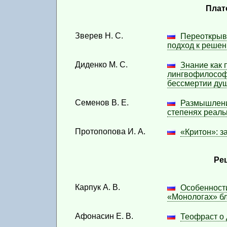
(2023 / 2)
Плат
Вып. 18
(2023 / 1)
Зверев Н. С.
Переоткрыв
Вып. 17
подход к реше
(2022 / 2)
Диденко М. С.
Знание как 
Вып. 16
лингвофилософс
(2022 / 1)
бессмертии ду
Вып. 15
Семенов В. Е.
Размышлени
(2021 / 2)
степенях реаль
Вып. 14
Протопопова И. А.
«Критон»: з
(2021 / 1)
Вып. 13
(2020 / 2)
Ре
Вып. 12
(2020 / 1)
Карпук А. В.
Особенности
«Монологах» б
Вып. 10
(2019 / 1)
Афонасин Е. В.
Теофраст о