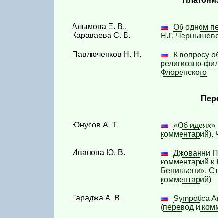
Платони
Вып. 1 (2014)
Алымова Е. В.,
Об одном пе
Караваева С. В.
Н.Г. Чернышевс
Павлюченков Н. Н.
К вопросу о
религиозно-фил
Флоренского
Пер
Юнусов А. Т.
«Об идеях» 
комментарий). 
Иванова Ю. В.
Джованни П
комментарий к
Бенивьени». Ст
комментарий)
Гараджа А. В.
Sympotica Ar
(перевод и ком