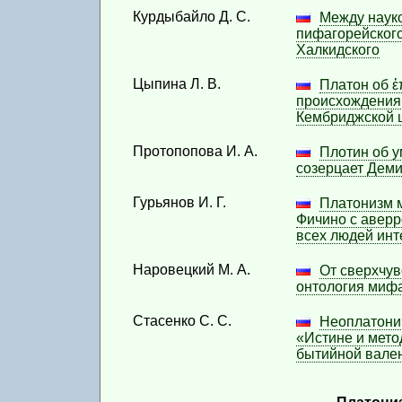
Вып. 11
Курдыбайло Д. С.
Между науко
(2019 / 2)
пифагорейского
Халкидского
Вып. 9
(2018 / 2)
Цыпина Л. В.
Платон об ἐ
Вып. 8
происхождения
(2018 / 1)
Кембриджской 
Вып. 7
Протопопова И. А.
Плотин об у
(2017 / 2)
созерцает Деми
Вып. 6
Гурьянов И. Г.
Платонизм 
(2017 / 1)
Фичино с аверр
всех людей инт
Вып. 5
(2016 / 2)
Наровецкий М. А.
От сверхчув
Вып. 4
онтология мифа
(2016 / 1)
Стасенко С. С.
Неоплатонич
Вып. 3
«Истине и мето
(2015 / 2)
бытийной вале
Вып. 2
(2015 / 1)