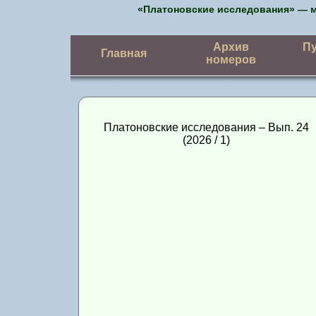
«Платоновские исследования» — 
Архив
П
Главная
номеров
О журнале
Все номера
П
Новости
Вып. 24
Платоновские исследования –
Вып. 24
(2026 / 1)
(2026 / 1)
Объявления
Вып. 23
(2025 / 2)
Вып. 22
(2025 / 1)
Вып. 21
(2024 / 2)
Вып. 20
(2024 / 1)
Вып. 19